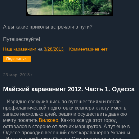
А вы какие приколы встречали в пути?
Путешествуйте!
Наш караванинг
на
3/28/2013
Комментариев нет:
Поделиться
23 мар. 2013 г.
Майский караванинг 2012. Часть 1. Одесса
Изрядно соскучившись по путешествиям и после
профилактической подготовки кемпера к лету, имея в
запасе несколько дней, решили осуществить давнюю
мечту посетить
Вилково
. Как-то всегда этот город
оставался в стороне от летних маршрутов. А тут еще в
Одессе проходил весенний слет караванеров Украины.
И так мы прибыли в Одессу. Слет проходил в р-не