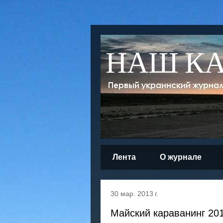
НАШ К
Лента
О журнале
30 мар. 2013 г.
Майский караванинг 201