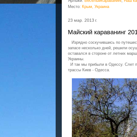
Ярлыки:
ВеселыйКараванинг
,
Наш ка
Место:
Крым, Украина
23 мар. 2013 г.
Майский караванинг 201
Изрядно соскучившись по путешеств
запасе несколько дней, решили ос
оставался в стороне от летних марш
Украины.
И так мы прибыли в Одессу. Слет п
трассы Киев - Одесса.