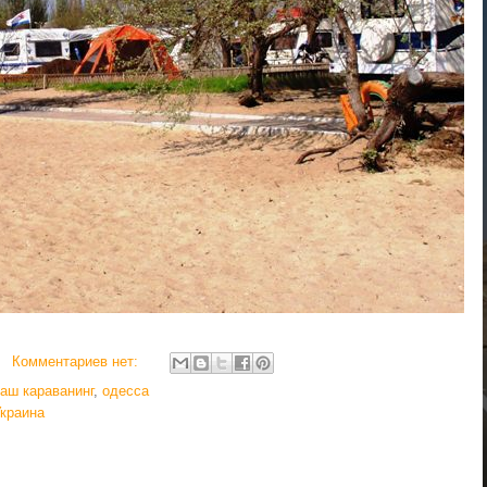
Комментариев нет:
аш караванинг
,
одесса
Украина