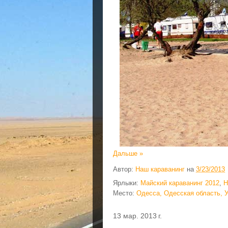
Дальше »
Автор:
Наш караванинг
на
3/23/2013
Ярлыки:
Майский караванинг 2012
,
Н
Место:
Одесса, Одесская область, 
13 мар. 2013 г.