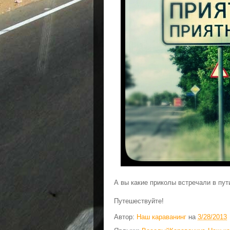
А вы какие приколы встречали в пут
Путешествуйте!
Автор:
Наш караванинг
на
3/28/2013