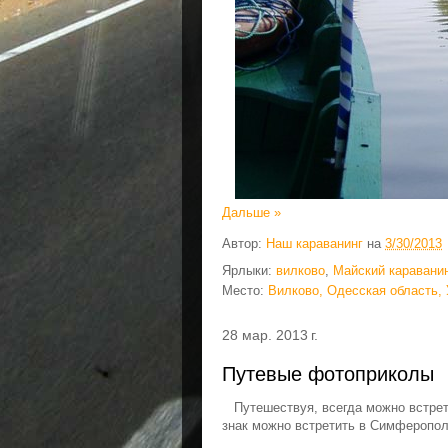
Дальше »
Автор:
Наш караванинг
на
3/30/2013
Ярлыки:
вилково
,
Майский караванин
Место:
Вилково, Одесская область, 
28 мар. 2013 г.
Путевые фотоприколы
Путешествуя, всегда можно встрети
знак можно встретить в Симферопо