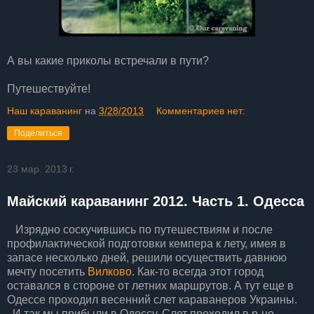
А вы какие приколы встречали в пути?
Путешествуйте!
Наш караванинг
на
3/28/2013
Комментариев нет:
Поделиться
23 мар. 2013 г.
Майский караванинг 2012. Часть 1. Одесса
Изрядно соскучившись по путешествиям и после
профилактической подготовки кемпера к лету, имея в
запасе несколько дней, решили осуществить давнюю
мечту посетить
Вилково
. Как-то всегда этот город
оставался в стороне от летних маршрутов. А тут еще в
Одессе проходил весенний слет караванеров Украины.
И так мы прибыли в Одессу. Слет проходил в р-не