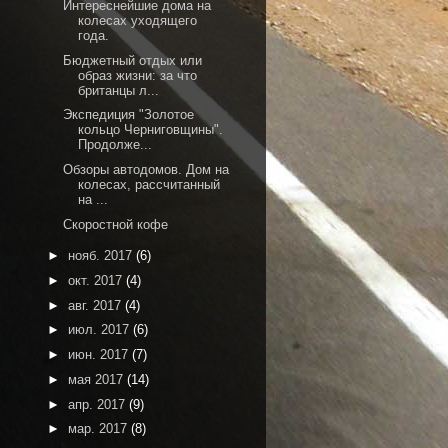
Интереснейшие дома на
колесах уходящего
года.
Бюджетный отдых или
образ жизни: за что
британцы л...
Экспедиция "Золотое
кольцо Черниговщины".
Продолже...
Обзоры автодомов. Дом на
колесах, рассчитанный
на ...
Скоростной кофе
►
нояб. 2017
(6)
►
окт. 2017
(4)
►
авг. 2017
(4)
►
июл. 2017
(6)
►
июн. 2017
(7)
►
мая 2017
(14)
►
апр. 2017
(9)
►
мар. 2017
(8)