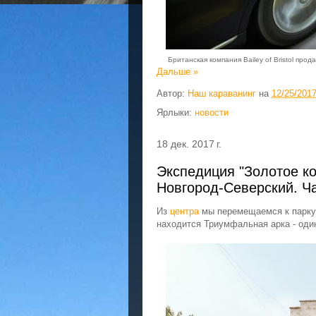
Британская компания Bailey of Bristol про
Дальше »
Автор:
Наш караванинг
на
12/25/201
Ярлыки:
новости
18 дек. 2017 г.
Экспедиция "Золотое к
Новгород-Северский. Ча
Из
центра
мы перемещаемся к парку
находится Триумфальная арка - оди