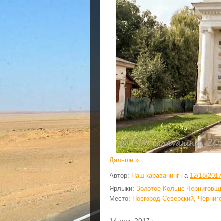
Дальше »
Автор:
Наш караванинг
на
12/18/201
Ярлыки:
Золотое Кольцо Черниговщ
Место:
Новгород-Северский, Черниго
14 дек. 2017 г.