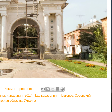
7
Комментариев нет:
ины
,
караванинг 2017
,
Наш караванинг
,
Новгород-Северский
вская область, Украина