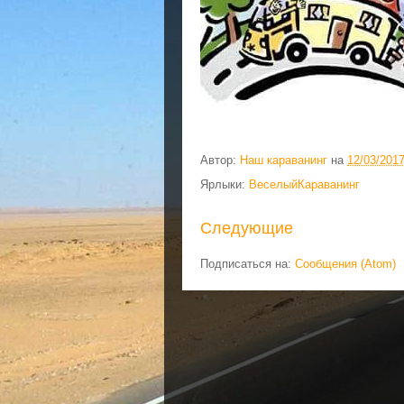
Автор:
Наш караванинг
на
12/03/201
Ярлыки:
ВеселыйКараванинг
Следующие
Подписаться на:
Сообщения (Atom)