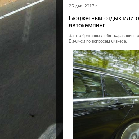
25 дек. 2017 г.
Бюджетный отдых или о
автокемпинг
За что британцы любят караванинг, 
Би-би-си по вопросам бизнеса.