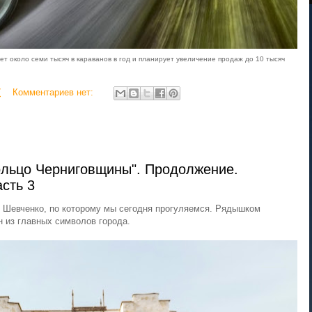
дает около семи тысяч в караванов в год и планирует увеличение продаж до 10 тысяч
7
Комментариев нет:
ольцо Черниговщины". Продолжение.
сть 3
 Шевченко, по которому мы сегодня прогуляемся. Рядышком
н из главных символов города.