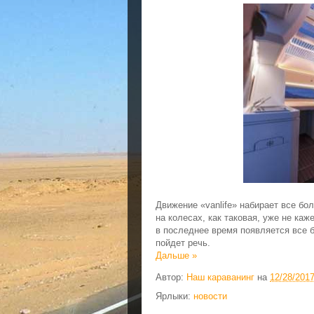
Движение «vanlife» набирает все бо
на колесах, как таковая, уже не ка
в последнее время появляется все б
пойдет речь.
Дальше »
Автор:
Наш караванинг
на
12/28/201
Ярлыки:
новости