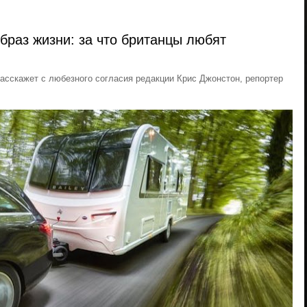
браз жизни: за что британцы любят
расскажет с любезного согласия редакции Крис Джонстон, репортер