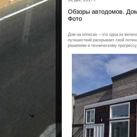
Обзоры автодомов. Дом 
Фото
Дом на колесах – это одна из вели
путешествий раскрывает свой потен
решениям и техническому прогрессу