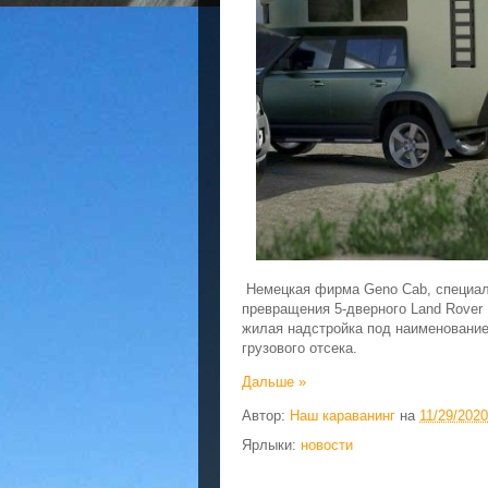
Немецкая фирма Geno Cab, специал
превращения 5-дверного Land Rover 
жилая надстройка под наименование
грузового отсека.
Дальше »
Автор:
Наш караванинг
на
11/29/2020
Ярлыки:
новости