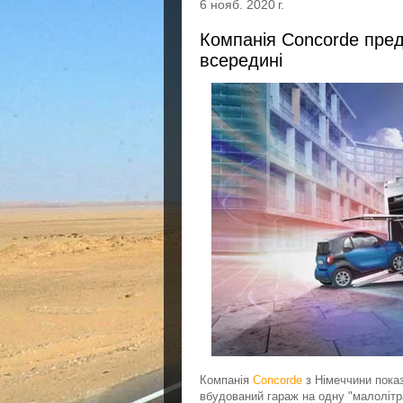
6 нояб. 2020 г.
Компанія Concorde пред
всередині
Компанія
Concorde
з Німеччини показ
вбудований гараж на одну "малолітр