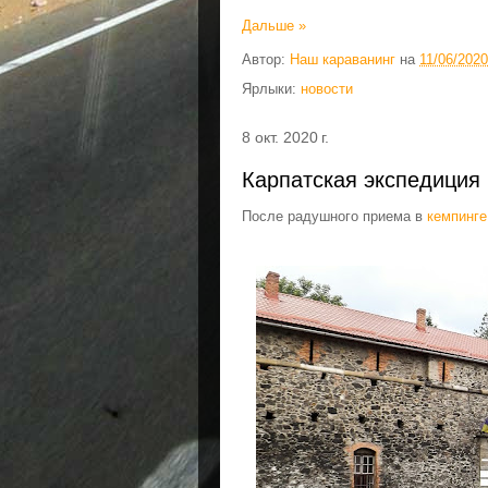
Дальше »
Автор:
Наш караванинг
на
11/06/2020
Ярлыки:
новости
8 окт. 2020 г.
Карпатская экспедиция 
После радушного приема в
кемпин