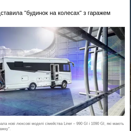
ставила "будинок на колесах" з гаражем
ала нові люксові моделі сімейства Liner – 990 GI і 1090 GI, які мають
ажку".