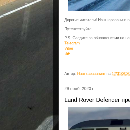
Дорогие читатели! Наш караванинг 
Путешествуйте!
P.S. Следите за обновлениями на на
Telegram
Viber
BiP
Автор:
Наш караванинг
на
12/31/202
29 нояб. 2020 г.
Land Rover Defender пр