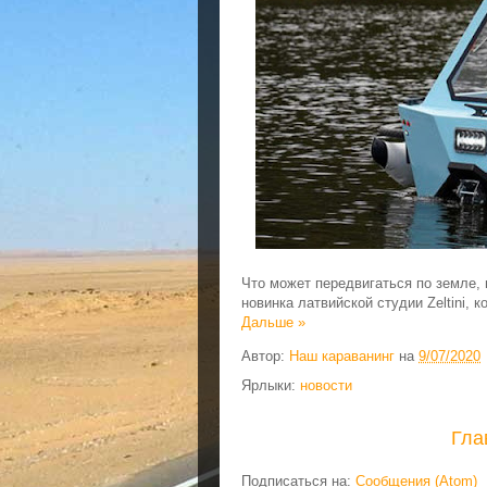
Что может передвигаться по земле,
новинка латвийской студии Zeltini, к
Дальше »
Автор:
Наш караванинг
на
9/07/2020
Ярлыки:
новости
Гла
Подписаться на:
Сообщения (Atom)