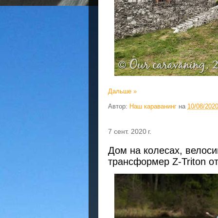
Дальше »
Автор:
Наш караванинг
на
10/08/202
7 сент. 2020 г.
Дом на колесах, велоси
трансформер Z-Triton от 