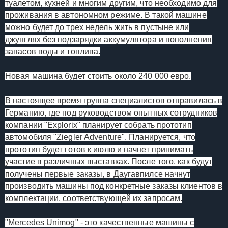
туалетом, кухней и многим другим, что необходимо для
проживания в автономном режиме. В такой машине
можно будет до трех недель жить в пустыне или
джунглях без подзарядки аккумулятора и пополнения
запасов воды и топлива.
Новая машина будет стоить около 240 000 евро.
В настоящее время группа специалистов отправилась в
Германию, где под руководством опытных сотрудников
компании "Explorix" планирует собрать прототип
автомобиля "Ziegler Adventure". Планируется, что
прототип будет готов к июлю и начнет принимать
участие в различных выставках. После того, как будут
получены первые заказы, в Даугавпилсе начнут
производить машины под конкретные заказы клиентов в
комплектации, соответствующей их запросам.
"Mercedes Unimog" - это качественные машины с