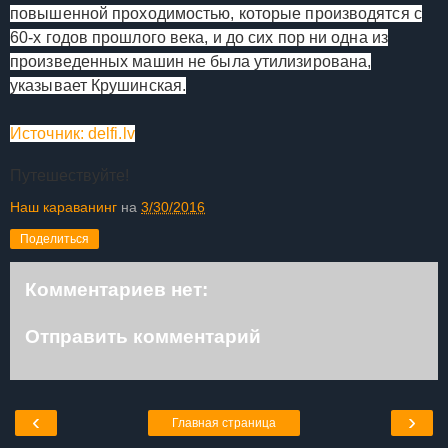
повышенной проходимостью, которые производятся с
60-х годов прошлого века, и до сих пор ни одна из
произведенных машин не была утилизирована,
указывает Крушинская.
Источник: delfi.lv
Путешествуйте!
Наш караванинг
на
3/30/2016
Поделиться
Комментариев нет:
Отправить комментарий
‹
›
Главная страница