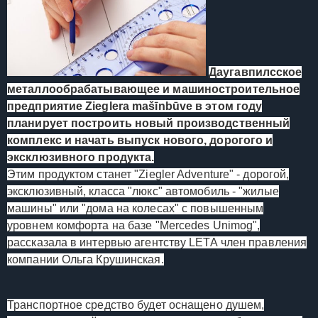
Даугавпилсское
металлообрабатывающее и машиностроительное
предприятие Zieglera mašīnbūve в этом году
планирует построить новый производственный
комплекс и начать выпуск нового, дорогого и
эксклюзивного продукта.
Этим продуктом станет "Ziegler Adventure" - дорогой,
эксклюзивный, класса "люкс" автомобиль - "жилые
машины" или "дома на колесах" с повышенным
уровнем комфорта на базе "Mercedes Unimog",
рассказала в интервью агентству LЕТА член правления
компании Ольга Крушинская.
Транспортное средство будет оснащено душем,