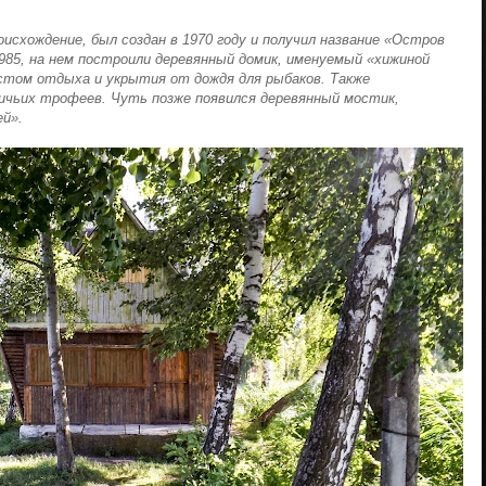
схождение, был создан в 1970 году и получил название «Остров
 1985, на нем построили деревянный домик, именуемый «хижиной
стом отдыха и укрытия от дождя для рыбаков. Также
ичьих трофеев. Чуть позже появился деревянный мостик,
ей».