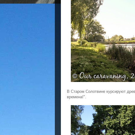
В Старом Солотвине курсируют древн
времена!".