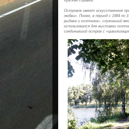
Краткая справка:
Островок имеет искусственное прои
любви». Позже, в период с 1984 по
рыбака и охотника», служивший ме
использовался для выставки охотн
соединивший остров с «цивилизаци