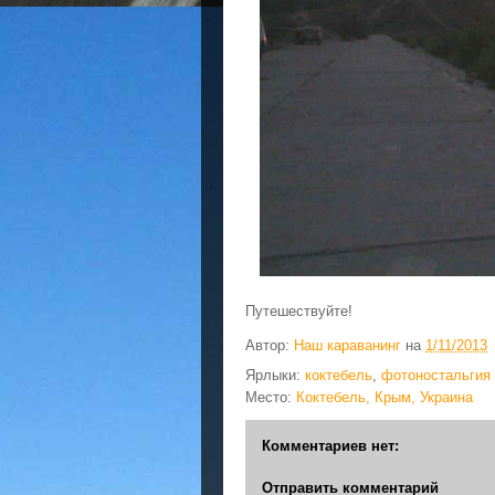
Путешествуйте!
Автор:
Наш караванинг
на
1/11/2013
Ярлыки:
коктебель
,
фотоностальгия
Место:
Коктебель, Крым, Украина
Комментариев нет:
Отправить комментарий