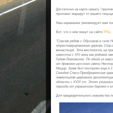
Достаточно на карте нажать "проло
проложит маршрут от вашего текущег
Наш караванинг рекомендует вам по
Вот, что о нем пишут на сайте
УПЦ
:
"Совсем рядом с Обуховом в селе Н
отреставрированная церковь Спасо
монастыря. Эта местность на пра
известна с XIV века как родовое им
Гудим-Левковичей. По одной из вер
от древнего русского имени Нестор
Нещир. Храм был построен еще в 1
Сегодня Спасо-Преображенская це
памятником церковной архитектур
области с XVIII ст. Этот уникаль
периода от украинского барокко к 
Для предварительного знакомства п