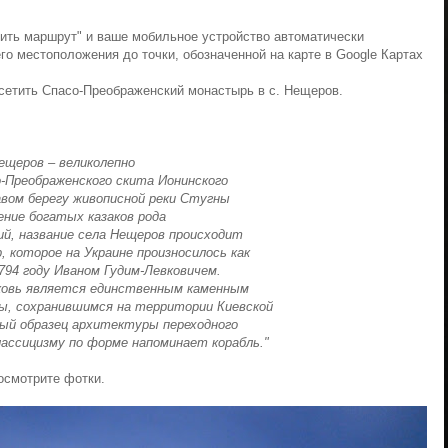
жить маршрут" и ваше мобильное устройство автоматически
о местоположения до точки, обозначенной на карте в Google Картах
сетить Спасо-Преображенский монастырь в с. Нещеров.
ещеров – великолепно
-Преображенского скита Ионинского
вом берегу живописной реки Стугны
ение богатых казаков рода
сий, название села Нещеров происходит
, которое на Украине произносилось как
794 году Иваном Гудим-Левковичем.
рковь является единственным каменным
ы, сохранившимся на территории Киевской
ный образец архитектуры переходного
классицизму по форме напоминает корабль."
осмотрите фотки.