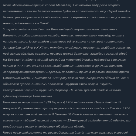
міста Мілет (давньогрецькі колонії Малої Азії). Розкопками ряду років відкриті
напівземлянки і кам'яні багатокімнатні будинки елліністичного часу. Серед знахідок
багато ранньої розписної іонійської кераміки і кераміки елліністичного часу, а також
монет, які чеканились в Ольвії.
У перші століття нашої ери на Березані продовжувало існувати поселення.
Виявлено знахідки римського періоду: монети, червонолакову кераміку, плити з
написами тощо. Із занепадом античного світу життя на острові припинилося.
За часів давньої Русі у Х-ХІІ ст. тут було слов'янське поселення, знайдено землянки,
печі, велику кількість кераміки, прикрас (скляні браслети, застібки), залізної зброї.
На Березані знайдено єдиний відомий на території України надгробок з рунічним
написом (XI-XII ст. ст.).«Березанський камінь», надгробок із рунічним написом.
Запорожці використовували Березань як опорний пункт в морських походах проти
Османської імперії. 7 листопада 1788 року козаки Чорноморського війська на чолі з
військовим суддею Антоном Головатим штурмом взяли острів і змусили
капітулювати гарнізон турецької фортеці. На честь цієї події згодом назвали
кубанську станицю Березанська.
Березань — місце страти 6 (19 березня) 1906 лейтенанта Петра Шмідта і 3
матросів Чорноморського флоту — учасників повстання на крейсері «Очаків». 1968
року за проектом архітекторів Н.Галкина і В.Очаківськогго встановили пам'ятник
страченим у південній частині острова — 15-метровий залізобетонний обеліск, що
складається з трьох стилізованих під вітрила пілонів.
Через незаконні розкопки та розграбовування давніх пам'яток культури у вересні