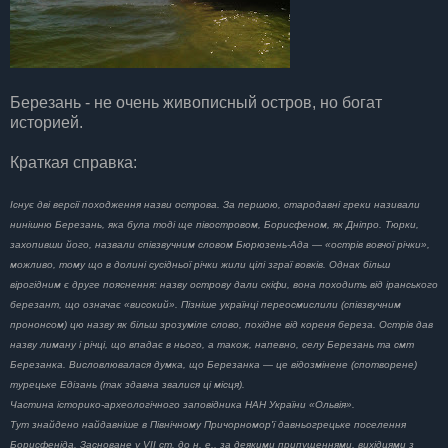
Березань - не очень живописный остров, но богат
историей.
Краткая справка:
Існує дві версії походження назви острова. За першою, стародавні греки називали
нинішню Березань, яка була тоді ще півостровом, Борисфеном, як Дніпро. Тюрки,
захопивши його, назвали співзвучним словом Бюрюзень-Ада — «острів вовчої річки»,
можливо, тому що в долині сусідньої річки жили цілі зграї вовків. Однак більш
вірогідним є друге пояснення: назву острову дали скіфи, вона походить від іранського
березант, що означає «високий». Пізніше українці переосмислили (співзвучним
прононсом) цю назву як більш зрозуміле слово, похідне від кореня береза. Острів дав
назву лиману і річці, що впадає в нього, а також, напевно, селу Березань та смт
Березанка. Висловлювалася думка, що Березанка — це відозмінене (спотворене)
турецьке Едізань (так здавна звалися ці місця).
Частина історико-археологічного заповідника НАН України «Ольвія».
Тут знайдено найдавніше в Північному Причорномор'ї давньогрецьке поселення
Борисфеніда. Засноване у VII ст. до н. е., за деякими припущеннями, вихідцями з