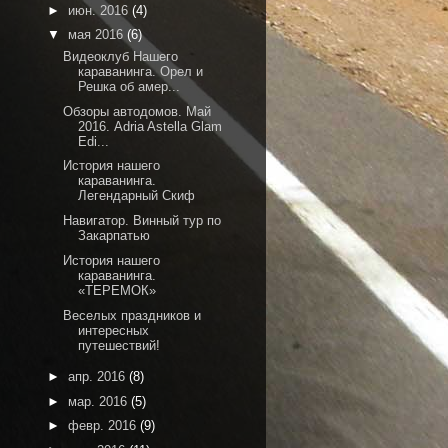
►
июн. 2016
(4)
▼
мая 2016
(6)
Видеоклуб Нашего
караванинга. Орел и
Решка об амер...
Обзоры автодомов. Май
2016. Adria Astella Glam
Edi...
История нашего
караванинга.
Легендарный Скиф
Навигатор. Винный тур по
Закарпатью
История нашего
караванинга.
«ТЕРЕМОК»
Веселых праздников и
интересных
путешествий!
►
апр. 2016
(8)
►
мар. 2016
(5)
►
февр. 2016
(9)