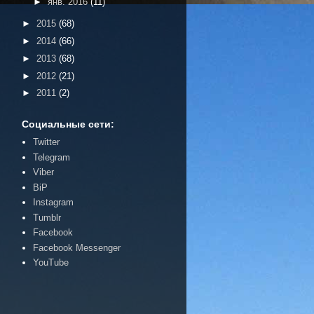
►
янв. 2016
(11)
►
2015
(68)
►
2014
(66)
►
2013
(68)
►
2012
(21)
►
2011
(2)
Социальные сети:
Twitter
Telegram
Viber
BiP
Instagram
Tumblr
Facebook
Facebook Messenger
YouTube