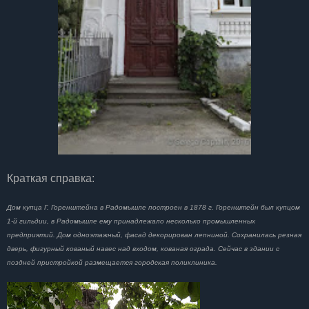
Краткая справка:
Дом купца Г. Горенштейна в Радомышле построен в 1878 г. Горенштейн был купцом
1-й гильдии, в Радомышле ему принадлежало несколько промышленных
предприятий. Дом одноэтажный, фасад декорирован лепниной. Сохранилась резная
дверь, фигурный кованый навес над входом, кованая ограда. Сейчас в здании с
поздней пристройкой размещается городская поликлиника.