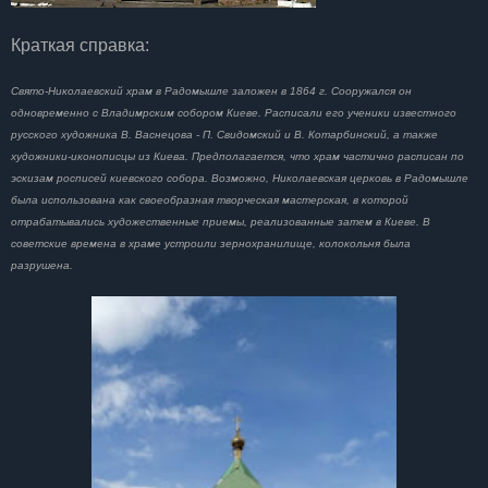
Краткая справка:
Свято-Николаевский храм в Радомышле заложен в 1864 г. Сооружался он
одновременно с Владимрским собором Киеве. Расписали его ученики известного
русского художника В. Васнецова - П. Свидомский и В. Котарбинский, а также
художники-иконописцы из Киева. Предполагается, что храм частично расписан по
эскизам росписей киевского собора. Возможно, Николаевская церковь в Радомышле
была использована как своеобразная творческая мастерская, в которой
отрабатывались художественные приемы, реализованные затем в Киеве. В
советские времена в храме устроили зернохранилище, колокольня была
разрушена.