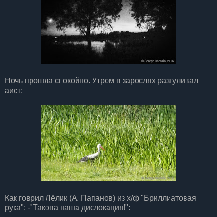
Ночь прошла спокойно. Утром в зарослях разгуливал
аист:
Как говрил Лёлик (А. Папанов) из х/ф "Бриллиатовая
рука": -"Такова наша дислокация!":