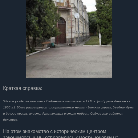
Краткая справка:
Здание уездного земства в Радомышле построено в 1911 г. (по другим данным - в
1906 г.). Здесь размещались присутственные места - Земская управа, Уездная дума
и другие органы власти. Архитектура в стиле модерн. Сейчас это районная
больница.
На этом знакомство с историческим центром
закончилось и мы отправились к месту ночевки на