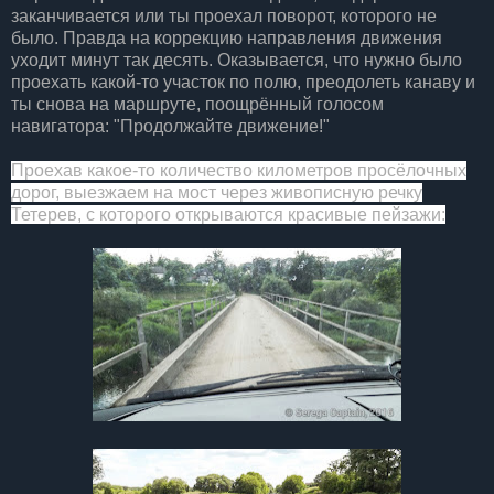
заканчивается или ты проехал поворот, которого не
было. Правда на коррекцию направления движения
уходит минут так десять. Оказывается, что нужно было
проехать какой-то участок по полю, преодолеть канаву и
ты снова на маршруте, поощрённый голосом
навигатора: "Продолжайте движение!"
Проехав какое-то количество километров просёлочных
дорог, выезжаем на мо
ст через живописную речку
Тетерев, с которого открываются кр
асивые пейзажи: