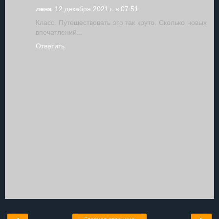
лена
12 декабря 2021 г. в 07:51
Класс. Путешествовать это так круто. Сколько новых
впечатлений...
Ответить