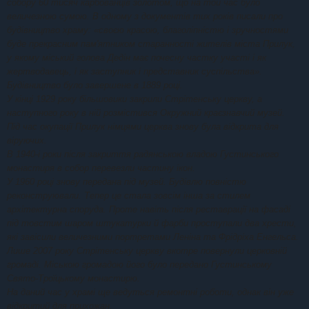
собору 60 тисяч карбованців золотом, що на той час було
величезною сумою. В одному з документів тих років писали про
будівництво храму: «своєю красою, благоліпністю і зручностями
буде прекрасним пам'ятником старанності жителів міста Прилук,
у якому міський голова Дедін має почесну частку участі і як
жертводавець, і як заступник і представник суспільства».
Будівництво було завершене в 1889 році.
У кінці 1929 року більшовики закрили Стрітенську церкву, а
наступного року в ній розмістився Окружний краєзнавчий музей.
Під час окупації Прилук німцями церква знову була відкрита для
віруючих.
В 1940-і роки після закриття радянською владою Густинського
монастиря в собор перевезли частину ікон.
У 1960 році знову передана під музей. Будівлю повністю
реконструювали. Тепер це стала зовсім інша за стилем
архітектурна споруда. Проте навіть після реставрації на фасаді
під товстим шаром штукатурки й фарби проступали два хрести,
які завісили величезними портретами Леніна та Фрідріха Енгельса.
Лише 2007 року Стрітенську церкву вкотре повернули церковній
громаді. Міською громадою його було передано Густинському
Свято-Троїцькому монастирю.
На даний час у храмі ще ведуться ремонтні роботи, однак він уже
відкритий для прихожан.