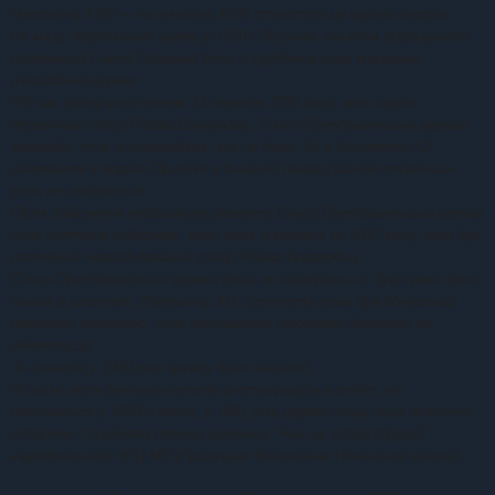
Наприкінці XVII — на початку XVIII століття ця церква згоріла.
На місці попреднього храму у 1710—20 роках коштом прилуцького
полковника Гната Галагана була споруджена нова мурована
п'ятибанна церква.
Під час прилуцької пожежі 14 вересня 1781 року, коли згорів
дерев'яний собор Різдва Богородиці, Спасо-Преображенська церква,
вочевидь, теж постраждала, але не дуже, бо в документі «О
сгоревшем в городе Прилуке в бывшей пожар разном строении»
вона не згадується.
Після здійснення необхідного ремонту Спасо-Преображенська церква
була освячена соборною, якою вона лишалася до 1817 року, коли був
освячений новозбудований собор Різдва Богородиці.
Спасо-Преображенська церква діяла як парафіяльна. При храмі діяли
школа й шпиталь. Наприкінці XIX століття храм був обнесений
цегляною огорожею, була поставлена сторожка (дотепер не
збереглися).
За совєтів у 1930 році церкву було закрито.
По війні після декількох етапів реставраційних робіт, які
розпочалися у 1960-х роках, у 1991 році церква знову була освячена
соборною і прийняла перших віруючих. Нині це собор (другий
кафедральний) УПЦ МП (Прилуцьке благочиння Ніжинської єпархії).