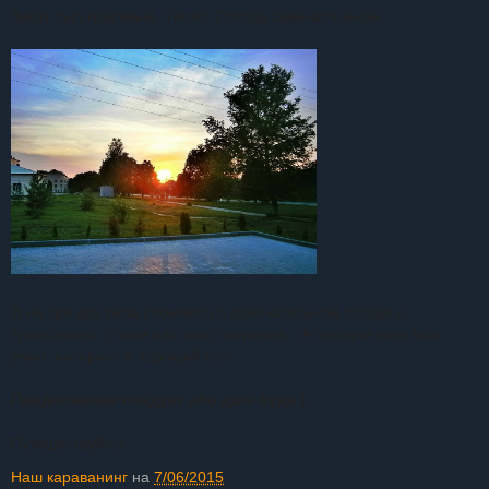
Закат был красивый. Тепло. Погода замечательная...
Я не зря два раза упомянул о замечательной погоде с
троеточием. Утром нас ждал сюрприз... А сегодня еще был
ужин, интернет и хороший сон.
Продолжение следует або далі буде )
Путешествуйте!
Наш караванинг
на
7/06/2015