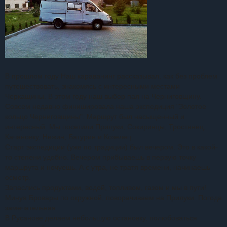
В прошлом году Наш караванинг рассказывал, как без проблем
путешествовать, знакомясь с интересными местами
Черкащины.
В этом году наш выбор пал на Черниговщину.
Совсем недавно финишировала наша экспедиция "Золотое
кольцо Черниговщины". Маршрут был насыщенный и
интересный. Мы посетили Прилуки, Сокиринцы, Тростянец,
Качановку, Нежин, Батурин и Козелец.
Старт экспедиции (уже по традиции) был вечером. Это в какой-
то степени удобно. Вечером прибываешь в первую точку
маршрута и ночуешь. А с утра, не тратя времени, начинаешь
осмотр.
Запаслись продуктами, водой, топливом, газом и мы в пути!
Минуя Бровары по окружной, поворачиваем на Прилуки. Погода
замечательная...
В Русанове делаем небольшую остановку, полюбоваться