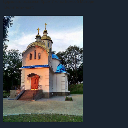
Церковью оказался Храм Иконы Божьей Матери
"Целительница":