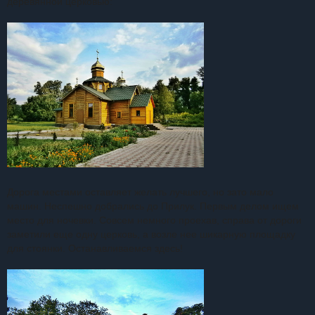
деревянной церковью:
Дорога местами оставляет желать лучшего, но зато мало
машин. Неспешно добрались до Прилук. Первым делом ищем
место для ночевки. Совсем немного проехав, справа от дороги
заметили еще одну церковь, а возле нее шикарную площадку
для стоянки. Останавливаемся здесь!