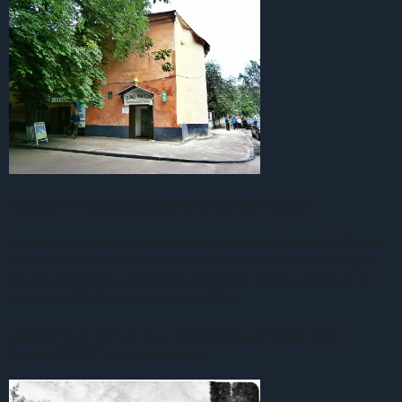
Подходим к Греческому кварталу. Краткая справка:
Комплекс культовых и гражданских сооружений греческой общины
Нежина расположен слева от Николаевского собора. Рядом друг с
другом расположены греческие церкви Всех Святых (1782 г.), Св.
Михаила (1719-29 гг.) и Троицкая (1733 г.).
Церковь Всех Святых, н
ыне Кафедральный Собор
Всех
Святых
УПЦ КП
(и опять винтаж):