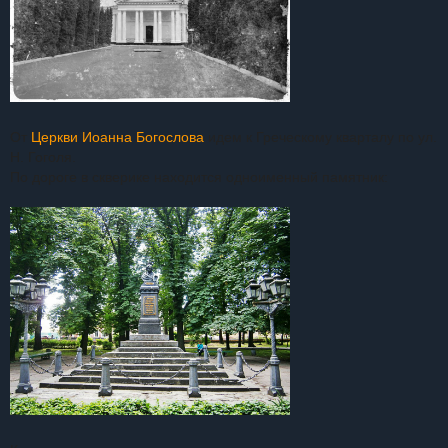
От
Церкви Иоанна Богослова
идем к Греческому кварталу по ул.
Н. Гоголя.
По дороге в скверике находится одноименный памятник: