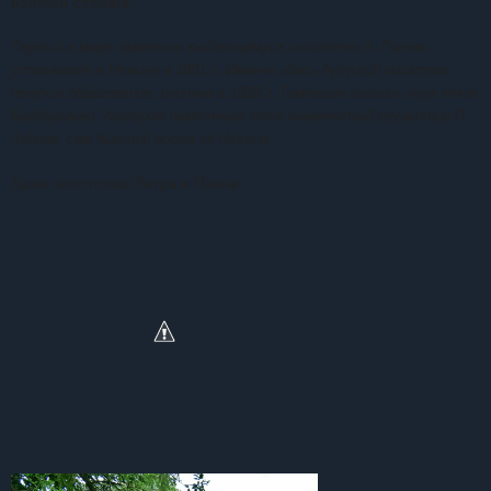
Краткая справка:
Первый в мире памятник выдающемуся писателю Н. Гоголю
установлен в Нежине в 1881 г. Именно здесь будущий писатель
получил образование, окончив в 1828 г. Гимназию высших наук князя
Безбородько. Автором памятника стал знаменитый скульптор П.
Забила, сам бывший родом из Нежина.
Храм апостолов Петра и Павла: