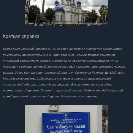
Краткая справка:
Свято-Михайловский кафедральный собор в Житомире считается выдающимся
памятником архитектуры XIX в., принадлежит к самым старым каменным
культовым сооружениям города. Построен на средства житомирского купца
Михаила Хаботина, который впоследствии был похоронен под алтарной частью
церкви. Здесь был окрещен известный пианист Святослав Рихтер. До 1927 года
Михайловская церковь действовала как храм украинской автокефальной
православной общины, затем была закрыта. В советские времена здесь
размещалось общество "Знание" и кукольный театр. Сейчас это действующий
храм Украинской православной церкви Киевского патриархата.