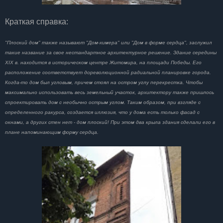
Краткая справка:
"Плоский дом" также называют "Дом-химера" или "Дом в форме сердца", заслужил
такие название за свое нестандартное архитектурное решение. Здание середины
XIX в. находится в историческом центре Житомира, на площади Победы. Его
расположение соответствует дореволюционной радиальной планировке города.
Когда-то дом был угловым, причем стоял на остром углу перекрестка. Чтобы
максимально использовать весь земельный участок, архитектору также пришлось
спроектировать дом с необычно острым углом. Таким образом, при взгляде с
определенного ракурса, создается иллюзия, что у дома есть только фасад с
окнами, а других стен нет - дом плоский! При этом два крыла здания сделали его в
плане напоминающим форму сердца.