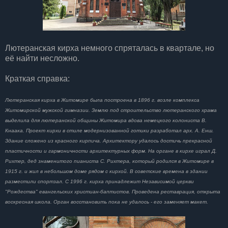
Лютеранская кирха немного спряталась в квартале, но
её найти несложно.
Краткая справка:
Лютеранская кирха в Житомире была построена в 1896 г. возле комплекса
Житомирской мужской гимназии. Землю под строительство лютеранского храма
выделила для лютеранской общины Житомира вдова немецкого колониста В.
Кнаака. Проект кирхи в стиле модернизованной готики разработал арх. А. Енш.
Здание сложено из красного кирпича. Архитектору удалось достичь прекрасной
пластичности и гармоничности архитектурных форм. На органе в кирхе играл Д.
Рихтер, дед знаменитого пианиста С. Рихтера, который родился в Житомире в
1915 г. и жил в небольшом доме рядом с кирхой. В советские времена в здании
разместили спортзал. С 1996 г. кирха принадлежит Независимой церкви
"Рождества" евангельских христиан-баптистов. Проведена реставрация, открыта
воскресная школа. Орган восстановить пока не удалось - его заменяет макет.