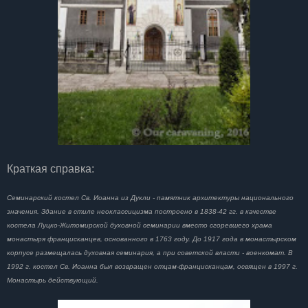
Краткая справка:
Семинарский костел Св. Иоанна из Дукли - памятник архитектуры национального
значения. Здание в стиле неоклассицизма построено в 1838-42 гг. в качестве
костела Луцко-Житомирской духовной семинарии вместо сгоревшего храма
монастыря францисканцев, основанного в 1763 году. До 1917 года в монастырском
корпусе размещалась духовная семинария, а при советской власти - военкомат. В
1992 г. костел Св. Иоанна был возвращен отцам-францисканцам, освящен в 1997 г.
Монастырь действующий.