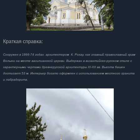
Краткая справка:
Сооружен в 1866-74 годах. архитектором К. Рохау, как главный православный храм
Волыни на месте василианской церкви. Выдержан в византийско-русском стиле с
характерными чертами древнерусской архитектуры XI-XII вв. Высота башен
достигает 53 м. Интерьер богато оформлен с использованием местного гранита
и лабрадорита.