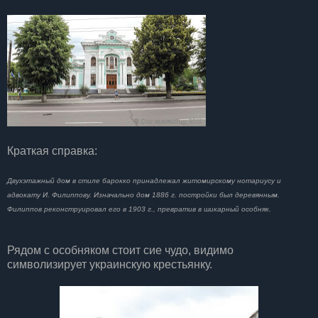
Краткая справка:
Двухэтажный дом в стиле барокко принадлежал житомирскому нотариусу и
адвокату И. Филиппову. Изначально дом 1886 г. постройки был деревянным.
Филиппов реконструировал его в 1903 г., превратив в шикарный особняк.
Рядом с особняком стоит сие чудо, видимо
символизирует украинскую крестьянку.