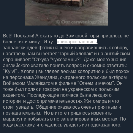
Всё! Поехали! А ехать то до Замковой горы пришлось не
более пяти минут. И тут,
припарковавшись
,
заправски одев фотик на шею и направившись к собору,
навстречу нам выбегает "гарний хлопак" и на английском
спрашивает: "Откуда "чужеземцы?". Даже моего знания
английского хватило понять вопрос и скромно ответить:
"Kyiv!" . Хлопец выглядел весьма колоритно и был похож
на персонажа Жендзяна, сыгранного польским актёром
Войцехом Маляйкатом в фильме "Огнем и мечом". Он
тоже был поляк и говорил на украинском с польским
акцентом. Последующие полчаса была лекция о
истории и достопримечательностях Житомира и что
стоит увидеть. Общение оказалось очень приятным и
познавательным. Но в итоге пришлось изменить
маршрут и побывать в не запланированных местах. По
ходу расскажу, что удалось увидеть из подсказанного.