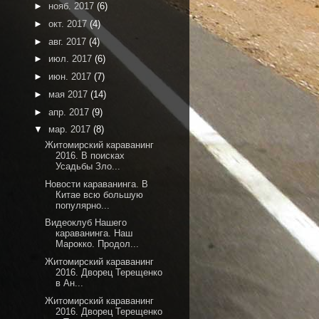
►
нояб. 2017
(6)
►
окт. 2017
(4)
►
авг. 2017
(4)
►
июл. 2017
(6)
►
июн. 2017
(7)
►
мая 2017
(14)
►
апр. 2017
(9)
▼
мар. 2017
(8)
Житомирский караванинг
2016. В поисках
Усадьбы Зло...
Новости караванинга. В
Китае всю большую
популярно...
Видеоклуб Нашего
караванинга. Наш
Марокко. Продол...
Житомирский караванинг
2016. Дворец Терещенко
в Ан...
Житомирский караванинг
2016. Дворец Терещенко