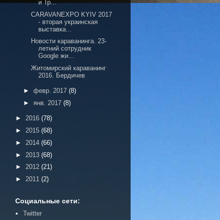
и Тр...
CARAVANEXPO KYIV 2017
- вторая украинская
выставка...
Новости караванинга. 23-
летний сотрудник
Google жи...
Житомирский караванинг
2016. Бердичев
►
февр. 2017
(8)
►
янв. 2017
(8)
►
2016
(78)
►
2015
(68)
►
2014
(66)
►
2013
(68)
►
2012
(21)
►
2011
(2)
Социальные сети:
Twitter