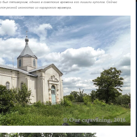
о был пятиверхим, однако в советские времена его лишили куполов. Сейчас
лся резной иконостас из карарского мрамора.