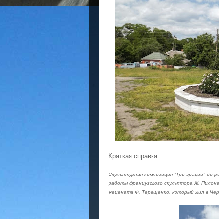
Краткая справка:
Скульптурная композиция "Три грации" до 
работы французского скульптора Ж. Пилона 
мецената Ф. Терещенко, который жил в Чер