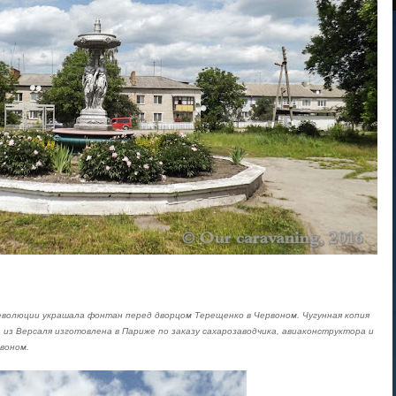
революции украшала фонтан перед дворцом Терещенко в Червоном. Чугунная копия
из Версаля изготовлена в Париже по заказу сахарозаводчика, авиаконструктора и
воном.