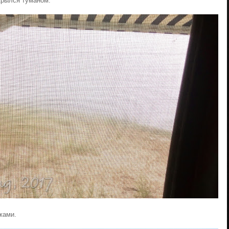
крылся туманом.
жами.