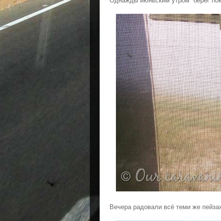
Однажды июньским утром берег по
Вечера радовали всё теми же пейза