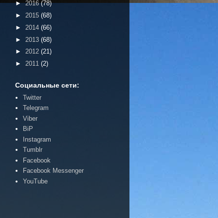
►
2016
(78)
►
2015
(68)
►
2014
(66)
►
2013
(68)
►
2012
(21)
►
2011
(2)
Социальные сети:
Twitter
Telegram
Viber
BiP
Instagram
Tumblr
Facebook
Facebook Messenger
YouTube