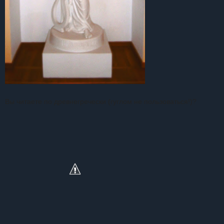
Вы читаете по древнегречески (гуглом не пользоваться!)?