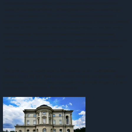
Впоследствии здание находилось в ведении военных, сильно пострадало при
пожаре, долгое время пребывало в полуразрушенном состоянии, несколько раз
частично реставрировалось. Флигели были разобраны в советские времена.
Возрождение началось по инициативе Президента Украины В. Ющенко на средства
меценатов. В 2009 г. закончена полная реставрация дворца, на его базе создан
музей гетманства. Полностью воссозданы интерьеры, в залах размещена
экспозиция, посвященная украинским гетманам. Особым великолепием отличается
Гетманский зал, где выставлена сабля Кирилла Разумовского (подарок музею от
его потомков) и стол «Камень» с мраморной доской, инкрустированной
полудрагоценными уральскими камнями. Реконструкция флигелей заморожена.
Прогуляться по парку можно бесплатно, а вот посещение
дворца стоит 50 грн. Для того, чтобы попасть во дворец, нужно
его обойти, поскольку вход находится с тыльной стороны ( как в
Сокиринцах). Обходим. Вид с фланга: