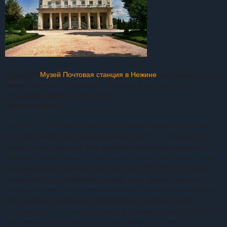
Осмотрев
Музей Почтовая станция в Нежине
, мы направились в
гетманскую столицу Батурин. Порядка 80 км пути и мы
подъехали к Дворцу Разумовских.
Краткая справка:
Помпезное здание резиденции гетмана К. Разумовского эффектно возвышается
над р. Сейм. Первоначальный проект разработал в сер. XVIII в. итальянский арх. А.
Ринальди. Дворец должен был стать официальной резиденцией последнего
украинского гетмана в Батурине, когда городу ненадолго был возвращен статус
гетманской столицы. Нынешнее здание строилось в 1799-1803 гг. по чертежам
шотландского арх. Ч. Камерона уже в качестве дворца графского поместья
Разумовского, когда украинское гетманство вместе с остатками независимости
было окончательно ликвидировано правительством Российской империи.
Постройка так и не была завершена, поскольку Разумовский умер в год окончания
строительства. Его потомки не использовали дворец по назначению.