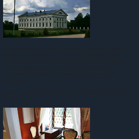
В самом дворце еще присутствует запах недавнего ремонта.
Видимо, поэтому, вместе с блеском экспонатов и отделки,
теряется эффект старины и история не особо ощущается.
В сопровождении экскурсовода (опция обязательна)
прогуливаемся по дворцу, в надежде представить себя
гетманом.
Сейчас функции сего чудного столика заменяет небольшой
планшет )