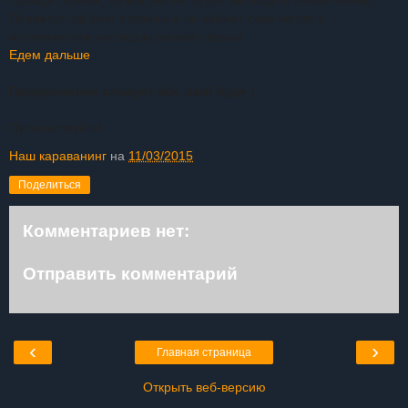
Появится эффект старины и он займет свое место в
историческом наследии нашей страны
Едем дальше
.
Продолжение следует або далі буде )
Путешествуйте!
Наш караванинг
на
11/03/2015
Поделиться
Комментариев нет:
Отправить комментарий
‹
›
Главная страница
Открыть веб-версию