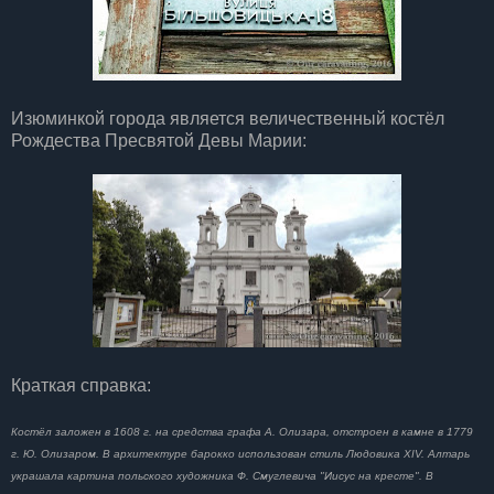
Изюминкой города является величественный костёл
Рождества Пресвятой Девы Марии:
Краткая справка:
Костёл заложен в 1608 г. на средства графа А. Олизара, отстроен в камне в 1779
г. Ю. Олизаром. В архитектуре барокко использован стиль Людовика XIV. Алтарь
украшала картина польского художника Ф. Смуглевича "Иисус на кресте". В