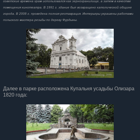
советские времена храм использовался как зернохранилище, а затем в качестве
помещения кинотеатра. В 1991 г. здание был возвращено католической общине
города. В 2008 г. проведена полная реставрация. Интерьеры украшены работами
польского мастера резьбы по дереву Фурдыны.
Далее в парке расположена Купальня усадьбы Олизара
1820 года: