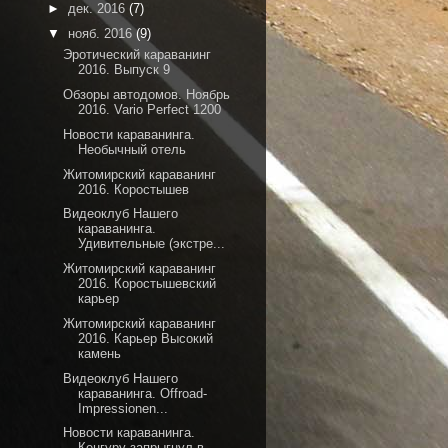
►
дек. 2016
(7)
▼
нояб. 2016
(9)
Эротический караванинг
2016. Выпуск 9
Обзоры автодомов. Ноябрь
2016. Vario Perfect 1200
Новости караванинга.
Необычный отель
Житомирский караванинг
2016. Коростышев
Видеоклуб Нашего
караванинга.
Удивительные (экстре...
Житомирский караванинг
2016. Коростышевский
карьер
Житомирский караванинг
2016. Карьер Высокий
камень
Видеоклуб Нашего
караванинга. Offroad-
Impressionen...
Новости караванинга.
Кенгуру запрыгнул в