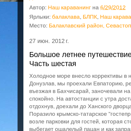
Автор:
Наш караванинг
на
6/29/2012
Ярлыки:
балаклава
,
БЛПК
,
Наш карава
Место:
Балаклавский район, Севастоп
27 июн. 2012 г.
Большое летнее путешествие
Часть шестая
Холодное море внесло коррективы в 
Донузлав, мы проехали Евпаторию, р
въезжая в Бахчисарай, заночевали на
спокойно. На автостанции с утра дос
отдохнув, доехали до Ханского дворца
Поразило крымско-татарское "гостепр
возле парковки для гостей, которая ст
выбегает ошалелый пацан и как запр