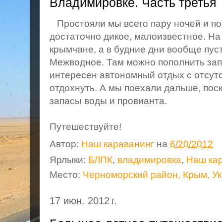
Владимировке. Часть третья
Простояли мы всего пару ночей и по
достаточно дикое, малоизвестное. Н
крымчане, а в будние дни вообще пус
Межводное. Там можно пополнить зап
интересен автономный отдых с отсут
отдохнуть. А мы поехали дальше, пос
запасы воды и провианта.
Путешествуйте!
Автор:
Наш караванинг
на
6/20/2012
Ярлыки:
БЛПК
,
владимировка
,
Наш ка
Место:
Черноморский район, Крым, У
17 июн. 2012 г.