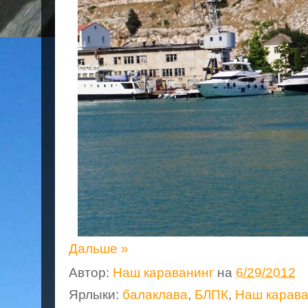
Дальше »
Автор:
Наш караванинг
на
6/29/2012
Ярлыки:
балаклава
,
БЛПК
,
Наш карава