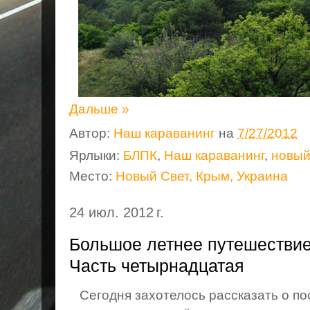
Дальше »
Автор:
Наш караванинг
на
7/27/2012
Ярлыки:
БЛПК
,
Наш караванинг
,
новый
Место:
Новый Свет, Крым, Украина
24 июл. 2012 г.
Большое летнее путешествие
Часть четырнадцатая
Сегодня захотелось рассказать о по