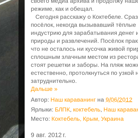
своего медиа архива и продолжу наш
режиме, как и обещал.
Сегодня расскажу о Коктебеле. Сразу
посёлок, некогда вызывавший тёплые 
индустрию для зарабатывания денег и
природы и развлечений. Посёлок прак
что не осталось ни кусочка живой пр
сплошным злачным местом из рестора
стоят решетки и заборы. На пляж можн
естественно, протолкнуться по узкой
затруднительно.
Дальше »
Автор:
Наш караванинг
на
9/06/2012
Ярлыки:
БЛПК
,
коктебель
,
Наш карава
Место:
Коктебель, Крым, Украина
9 авг. 2012 г.