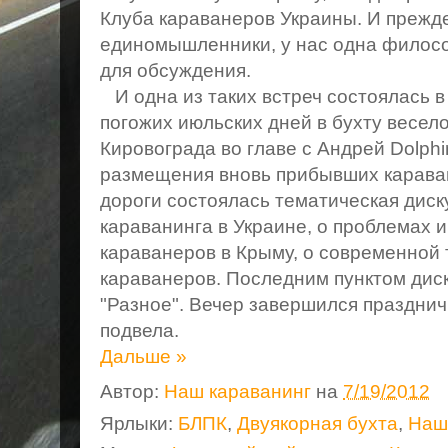
Клуба караванеров Украины. И прежде 
единомышленники, у нас одна филос
для обсуждения.
И одна из таких встреч состоялась в 
погожих июльских дней в бухту весело
Кировограда во главе с Андрей Dolphi
размещения вновь прибывших караван
дороги состоялась тематическая диск
караванинга в Украине, о проблемах 
караванеров в Крыму, о современной
караванеров. Последним пунктом диск
"Разное". Вечер завершился празднич
подвела.
Дальше »
Автор:
Наш караванинг
на
7/19/2012
Ярлыки:
БЛПК
,
Двуякорная бухта
,
Наш