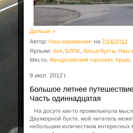
Дальше »
Автор:
Наш караванинг
на
7/14/2012
Ярлыки:
4х4
,
БЛПК
,
Лисья бухта
,
Наш 
Место:
Феодосийский горсовет, Крым,
9 июл. 2012 г.
Большое летнее путешествие 
Часть одиннадцатая
На досуге как-то промелькнула мысл
Двуякорной бухте, мой читатель може
небольшим количеством интересных м