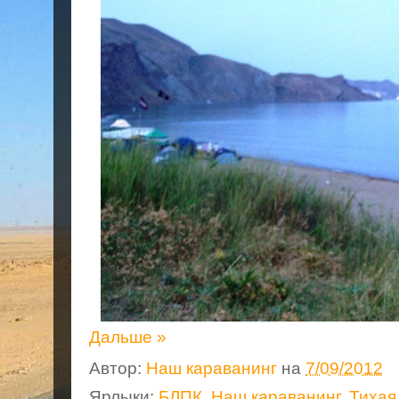
Дальше »
Автор:
Наш караванинг
на
7/09/2012
Ярлыки:
БЛПК
,
Наш караванинг
,
Тихая