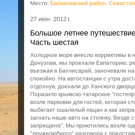
Место:
Балаклавский район, Севастоп
27 июн. 2012 г.
Большое летнее путешествие
Часть шестая
Холодное море внесло коррективы в 
Донузлав, мы проехали Евпаторию, р
въезжая в Бахчисарай, заночевали на
спокойно. На автостанции с утра дос
отдохнув, доехали до Ханского дворца
Поразило крымско-татарское "гостепр
возле парковки для гостей, которая ст
выбегает ошалелый пацан и как запр
загнать наше авто на стоянку. Везде 
запрещена". Мы приютились возле одн
"дружелюбного" разговора с предста