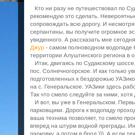
Кто ни разу не путешествовал по Су
рекомендую это сделать. Невероятные
сопровождать всю дорогу. И несмотря
серпантины, вы получите огромное эс
увиденного. А рассказать мне сегодн
Джур
- самом полноводном водопаде 
территории Алуштинского региона в о
Итак, двигаясь по Судакскому шоссе,
пос. Солнечногорское. И как только 
подготовленных к бездорожью УАЗиков
на с. Генеральское. УАЗики здесь раб
Так что смело следуйте за ними, хотя
И вот, вы уже в Генеральском. Перв
парковщики. Дорога к водопаду проход
ваша техника позволяет, то смело пр
вперед на штурм водной преграды. Ин
парковку, а потом в брод ))) А если т