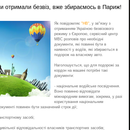
 отримали безвіз, вже збираємось в Париж!
Як повідомляє
"НВ"
, у зв"язку з
отриманням Україною безвізового
режиму з Європою, сервісний центр
МВС розповів про необхідні
документи, які повинні бути в
наявності у водіїв, які збираються в
подорож на власному авто.
Наголошується, що для подорожі за
кордон на машині потрібні такі
документи:
- національне водійське посвідчення.
Воно повинно відповідати
міжнародним вимогам, зокрема, у разі
користування національним
окументі повинен бути зазначений строк дії;
анспортному засобі;
цивільної відповідальності власників транспортних засобів;