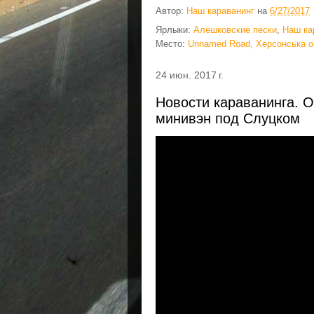
Автор:
Наш караванинг
на
6/27/2017
Ярлыки:
Алешковские пески
,
Наш ка
Место:
Unnamed Road, Херсонська о
24 июн. 2017 г.
Новости караванинга. О
минивэн под Слуцком