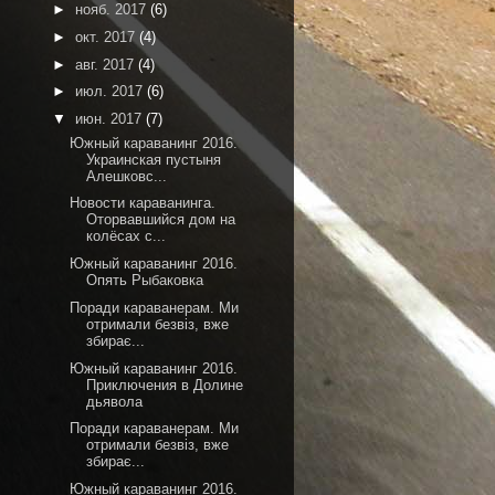
►
нояб. 2017
(6)
►
окт. 2017
(4)
►
авг. 2017
(4)
►
июл. 2017
(6)
▼
июн. 2017
(7)
Южный караванинг 2016.
Украинская пустыня
Алешковс...
Новости караванинга.
Оторвавшийся дом на
колёсах с...
Южный караванинг 2016.
Опять Рыбаковка
Поради караванерам. Ми
отримали безвіз, вже
збирає...
Южный караванинг 2016.
Приключения в Долине
дьявола
Поради караванерам. Ми
отримали безвіз, вже
збирає...
Южный караванинг 2016.