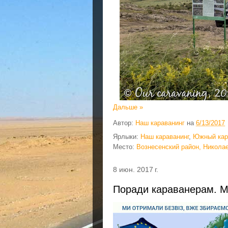
Дальше »
Автор:
Наш караванинг
на
6/13/2017
Ярлыки:
Наш караванинг
,
Южный кар
Место:
Вознесенский район, Николае
8 июн. 2017 г.
Поради караванерам. Ми