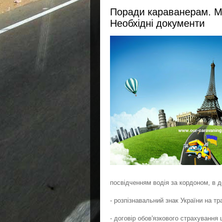
Поради караванерам. Ми
Необхідні документи
посвідченням водія за кордоном, в д
- розпізнавальний знак України на тр
- договір обов'язкового страхування 