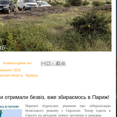
Комментариев нет:
аванинг 2016
вская область, Украина
 отримали безвіз, вже збираємось в Париж!
Нарешті підписано рішення про лібералізацію
безвізового режиму з Європою. Тепер їздити в
Європу на автодомі значно зручніше и швидше.