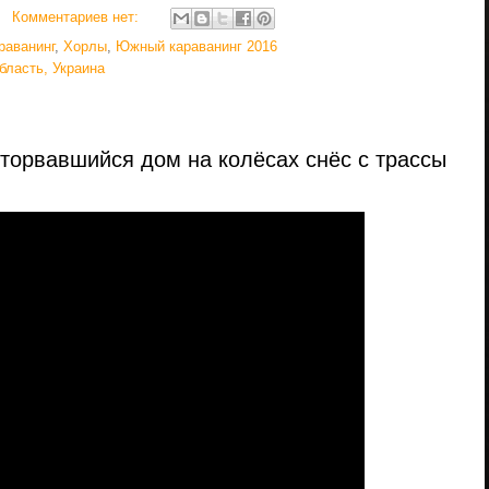
Комментариев нет:
раванинг
,
Хорлы
,
Южный караванинг 2016
бласть, Украина
торвавшийся дом на колёсах снёс с трассы