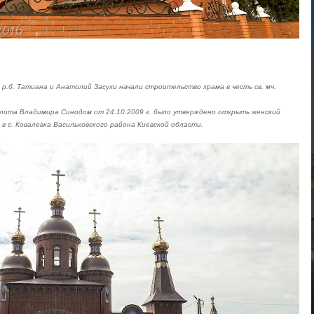
 р.б. Татиана и Анатолий Засухи начали строительство храма в честь св. мч.
ита Владимира Синодом от 24.10.2009 г. было утверждено открыть женский
в с. Ковалевка Васильковского района Киевской области.