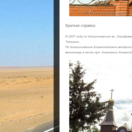
Краткая справка:
В 2007 году по благословению вл. Серафима
Татианы.
По благословению Блаженнейшего митропол
монастырь в честь прп. Анастасии Киевской 