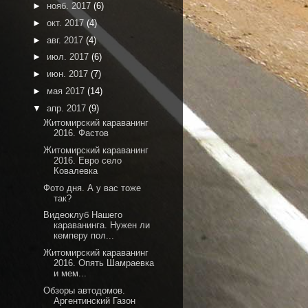
►
нояб. 2017
(6)
►
окт. 2017
(4)
►
авг. 2017
(4)
►
июл. 2017
(6)
►
июн. 2017
(7)
►
мая 2017
(14)
▼
апр. 2017
(9)
Житомирский караванинг
2016. Фастов
Житомирский караванинг
2016. Евро село
Ковалевка
Фото дня. А у вас тоже
так?
Видеоклуб Нашего
караванинга. Нужен ли
кемперу пол...
Житомирский караванинг
2016. Опять Шамраевка
и мем...
Обзоры автодомов.
Аргентинский Газон