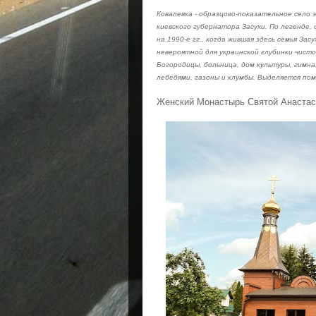
Ковалевка - образцово-показательное село 
киевского губернатора Засухи. По легенде, 
на 1990-е гг., когда жившая здесь семья З
невероятной для украинской глубинки чист
Богородицы, больница, дом культуры, гимназ
лебедями, газоны и клумбы. Выделяется пом
Женский Монастырь Святой Анастас