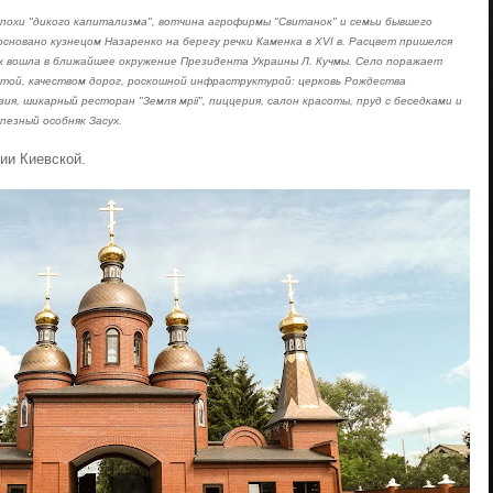
эпохи "дикого капитализма", вотчина агрофирмы "Свитанок" и семьи бывшего
основано кузнецом Назаренко на берегу речки Каменка в XVI в. Расцвет пришелся
асух вошла в ближайшее окружение Президента Украины Л. Кучмы. Село поражает
отой, качеством дорог, роскошной инфраструктурой: церковь Рождества
ия, шикарный ресторан "Земля мрії", пиццерия, салон красоты, пруд с беседками и
пезный особняк Засух.
ии Киевской.